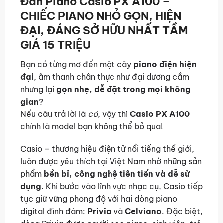
Đàn Piano Casio PX A100 –
CHIẾC PIANO NHỎ GỌN, HIỆN
ĐẠI, ĐÁNG SỞ HỮU NHẤT TẦM
GIÁ 15 TRIỆU
Bạn có từng mơ đến một cây
piano điện hiện
đại
, âm thanh chân thực như đại dương cầm
nhưng lại
gọn nhẹ, dễ đặt trong mọi không
gian
?
Nếu câu trả lời là
có
, vậy thì
Casio PX A100
chính là model bạn không thể bỏ qua!
Casio – thương hiệu điện tử nổi tiếng thế giới,
luôn được yêu thích tại Việt Nam nhờ những sản
phẩm
bền bỉ, công nghệ tiên tiến và dễ sử
dụng
. Khi bước vào lĩnh vực nhạc cụ, Casio tiếp
tục giữ vững phong độ với hai dòng piano
digital đình đám:
Privia
và
Celviano
. Đặc biệt,