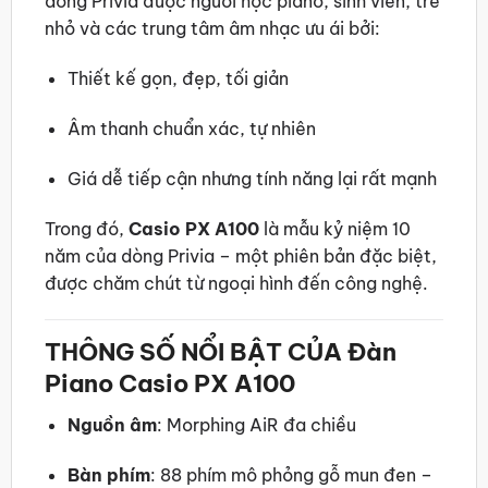
dòng Privia được người học piano, sinh viên, trẻ
nhỏ và các trung tâm âm nhạc ưu ái bởi:
Thiết kế gọn, đẹp, tối giản
Âm thanh chuẩn xác, tự nhiên
Giá dễ tiếp cận nhưng tính năng lại rất mạnh
Trong đó,
Casio PX A100
là mẫu kỷ niệm 10
năm của dòng Privia – một phiên bản đặc biệt,
được chăm chút từ ngoại hình đến công nghệ.
THÔNG SỐ NỔI BẬT CỦA Đàn
Piano Casio PX A100
Nguồn âm
: Morphing AiR đa chiều
Bàn phím
: 88 phím mô phỏng gỗ mun đen –