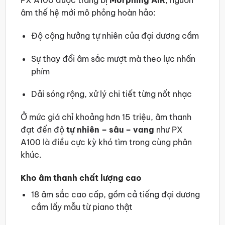
PX A100 được trang bị
Morphing AiR
, nguồn
âm thế hệ mới mô phỏng hoàn hảo:
Độ cộng hưởng tự nhiên của đại dương cầm
Sự thay đổi âm sắc mượt mà theo lực nhấn
phím
Dải sóng rộng, xử lý chi tiết từng nốt nhạc
Ở mức giá chỉ khoảng hơn 15 triệu, âm thanh
đạt đến độ
tự nhiên – sâu – vang
như PX
A100 là điều cực kỳ khó tìm trong cùng phân
khúc.
Kho âm thanh chất lượng cao
18 âm sắc cao cấp, gồm cả tiếng đại dương
cầm lấy mẫu từ piano thật