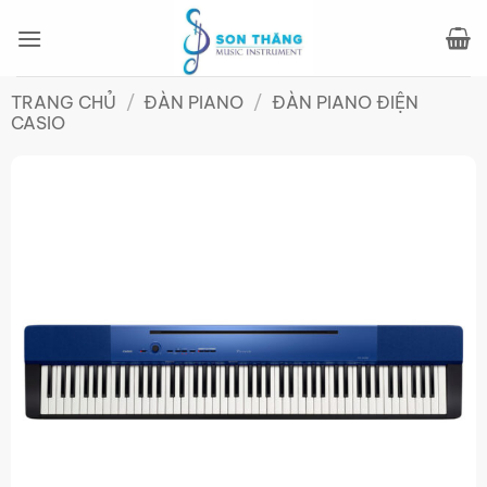
Bỏ
qua
nội
dung
TRANG CHỦ
/
ĐÀN PIANO
/
ĐÀN PIANO ĐIỆN
CASIO