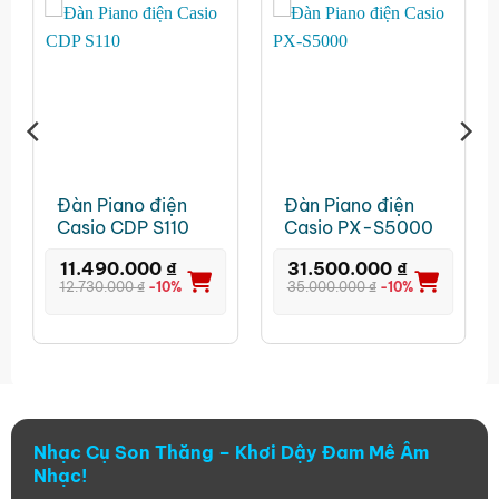
Đàn Piano điện
Đàn Piano điện
Casio CDP S110
Casio PX-S5000
11.490.000
₫
31.500.000
₫
12.730.000
₫
-10%
35.000.000
₫
-10%
Nhạc Cụ Son Thăng – Khơi Dậy Đam Mê Âm
Nhạc!