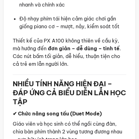
nhanh và chính xác
Độ nhạy phím tái hiện cảm giác chơi gần
giống piano cơ – mượt, nảy, kiểm soát tốt
Thiết kế của PX A100 không thiên về cầu kỳ,
mà hướng đến
đơn giản – dễ dùng – tinh tế
.
Các nút bấm tối giản, dễ hiểu, thuận tiện cho
cả trẻ em lẫn người lớn.
NHIỀU TÍNH NĂNG HIỆN ĐẠI –
ĐÁP ỨNG CẢ BIỂU DIỄN LẪN HỌC
TẬP
✔
Chức năng song tấu (Duet Mode)
Giáo viên và học sinh có thể ngồi cùng đàn,
chia bàn phím thành 2 vùng tương đương nhau