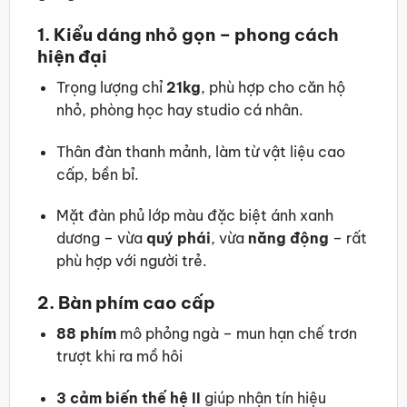
1. Kiểu dáng nhỏ gọn – phong cách
hiện đại
Trọng lượng chỉ
21kg
, phù hợp cho căn hộ
nhỏ, phòng học hay studio cá nhân.
Thân đàn thanh mảnh, làm từ vật liệu cao
cấp, bền bỉ.
Mặt đàn phủ lớp màu đặc biệt ánh xanh
dương – vừa
quý phái
, vừa
năng động
– rất
phù hợp với người trẻ.
2. Bàn phím cao cấp
88 phím
mô phỏng ngà – mun hạn chế trơn
trượt khi ra mồ hôi
3 cảm biến thế hệ II
giúp nhận tín hiệu