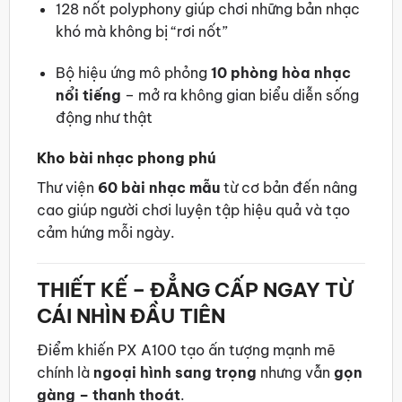
128 nốt polyphony giúp chơi những bản nhạc
khó mà không bị “rơi nốt”
Bộ hiệu ứng mô phỏng
10 phòng hòa nhạc
nổi tiếng
– mở ra không gian biểu diễn sống
động như thật
Kho bài nhạc phong phú
Thư viện
60 bài nhạc mẫu
từ cơ bản đến nâng
cao giúp người chơi luyện tập hiệu quả và tạo
cảm hứng mỗi ngày.
THIẾT KẾ – ĐẲNG CẤP NGAY TỪ
CÁI NHÌN ĐẦU TIÊN
Điểm khiến PX A100 tạo ấn tượng mạnh mẽ
chính là
ngoại hình sang trọng
nhưng vẫn
gọn
gàng – thanh thoát
.