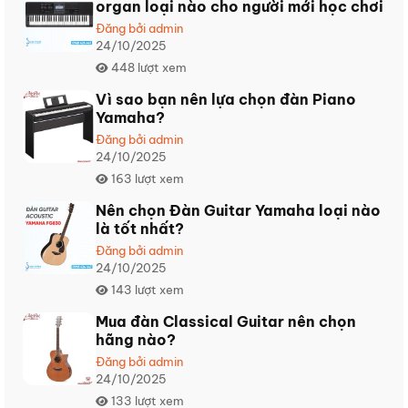
organ loại nào cho người mới học chơi
hãng
nào?
Đăng bởi admin
24/10/2025
448 lượt xem
Vì sao bạn nên lựa chọn đàn Piano
Yamaha?
Đăng bởi admin
24/10/2025
163 lượt xem
Nên chọn Đàn Guitar Yamaha loại nào
là tốt nhất?
Đăng bởi admin
24/10/2025
143 lượt xem
Mua đàn Classical Guitar nên chọn
hãng nào?
Đăng bởi admin
24/10/2025
133 lượt xem