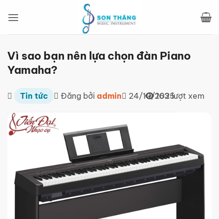
Bỏ
qua
nội
dung
Vì sao bạn nên lựa chọn đàn Piano
Yamaha?
Tin tức
Đăng bởi
admin
24/10/2025
163 lượt xem