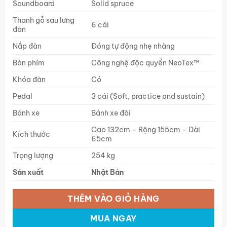
Soundboard
Solid spruce
Thanh gỗ sau lưng
6 cái
đàn
Nắp đàn
Đóng tự động nhẹ nhàng
Bàn phím
Công nghệ độc quyền NeoTex™
Khóa đàn
Có
Pedal
3 cái (Soft, practice and sustain)
Bánh xe
Bánh xe đôi
Cao 132cm – Rộng 155cm – Dài
Kích thước
65cm
Trọng lượng
254 kg
Sản xuất
Nhật Bản
THÊM VÀO GIỎ HÀNG
MUA NGAY