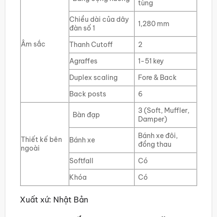
tùng
Chiều dài của dây
1,280 mm
đàn số 1
Âm sắc
Thanh Cutoff
2
Agraffes
1-51 key
Duplex scaling
Fore & Back
Back posts
6
3 (Soft, Muffler,
Bàn đạp
Damper)
Bánh xe đôi,
Thiết kế bên
Bánh xe
đồng thau
ngoài
Softfall
Có
Khóa
Có
Xuất xứ: Nhật Bản