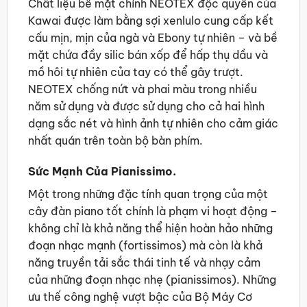
Chất liệu bề mặt chính NEOTEX độc quyền của
Kawai được làm bằng sợi xenlulo cung cấp kết
cấu mịn, mịn của ngà và Ebony tự nhiên – và bề
mặt chứa đầy silic bán xốp để hấp thụ dầu và
mồ hôi tự nhiên của tay có thể gây trượt.
NEOTEX chống nứt và phai màu trong nhiều
năm sử dụng và được sử dụng cho cả hai hình
dạng sắc nét và hình ảnh tự nhiên cho cảm giác
nhất quán trên toàn bộ bàn phím.
Sức Mạnh Của Pianissimo.
Một trong những đặc tính quan trọng của một
cây đàn piano tốt chính là phạm vi hoạt động –
không chỉ là khả năng thể hiện hoàn hảo những
đoạn nhạc mạnh (fortissimos) mà còn là khả
năng truyền tải sắc thái tinh tế và nhạy cảm
của những đoạn nhạc nhẹ (pianissimos). Những
ưu thế công nghệ vượt bậc của Bộ Máy Cơ