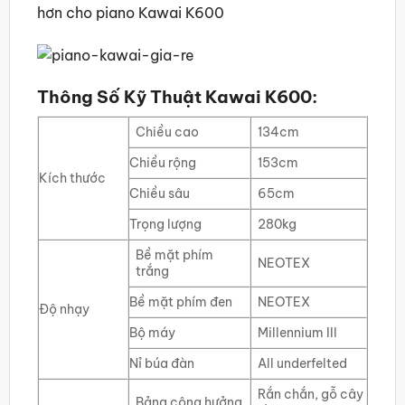
hơn cho piano Kawai K600
Thông Số Kỹ Thuật Kawai K600:
Chiều cao
134cm
Chiều rộng
153cm
Kích thước
Chiều sâu
65cm
Trọng lượng
280kg
Bề mặt phím
NEOTEX
trắng
Bề mặt phím đen
NEOTEX
Độ nhạy
Bộ máy
Millennium III
Nỉ búa đàn
All underfelted
Rắn chắn, gỗ cây
Bảng cộng hưởng