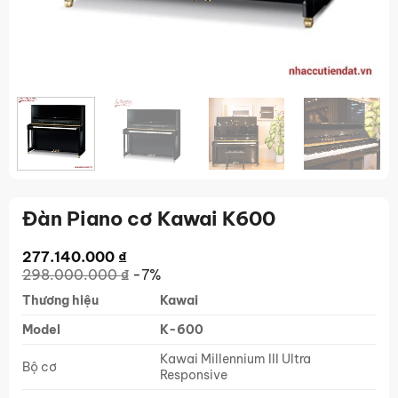
Đàn Piano cơ Kawai K600
277.140.000
₫
298.000.000
₫
-7%
Thương hiệu
Kawai
Model
K-600
Kawai Millennium III Ultra
Bộ cơ
Responsive