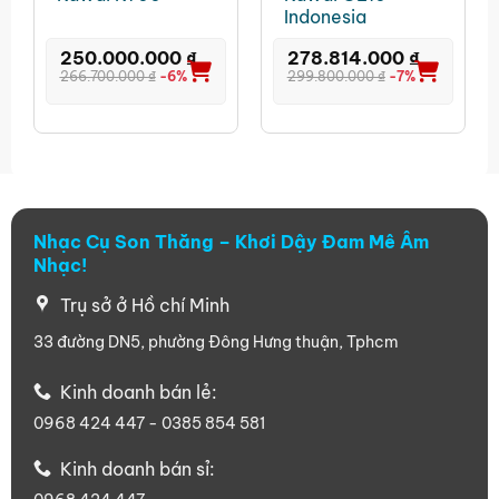
Indonesia
250.000.000
₫
278.814.000
₫
266.700.000
₫
-6%
299.800.000
₫
-7%
Nhạc Cụ Son Thăng – Khơi Dậy Đam Mê Âm
Nhạc!
Trụ sở ở Hồ chí Minh
33 đường DN5, phường Đông Hưng thuận, Tphcm
Kinh doanh bán lẻ:
0968 424 447 - 0385 854 581
Kinh doanh bán sỉ: