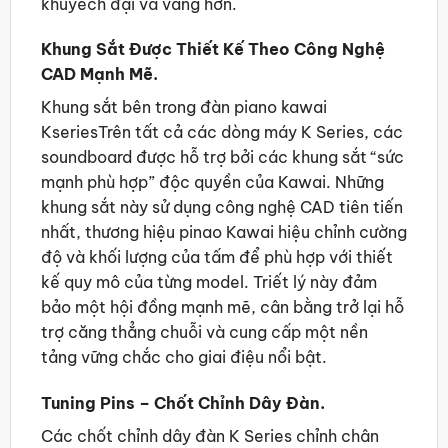
khuyếch đại và vang hơn.
Khung Sắt Được Thiết Kế Theo Công Nghệ
CAD Mạnh Mẽ.
Khung sắt bên trong đàn piano kawai
KseriesTrên tất cả các dòng máy K Series, các
soundboard được hỗ trợ bởi các khung sắt “sức
mạnh phù hợp” độc quyền của Kawai. Những
khung sắt này sử dụng công nghệ CAD tiên tiến
nhất, thương hiệu pinao Kawai hiệu chỉnh cường
độ và khối lượng của tấm để phù hợp với thiết
kế quy mô của từng model. Triết lý này đảm
bảo một hội đồng mạnh mẽ, cân bằng trở lại hỗ
trợ căng thẳng chuỗi và cung cấp một nền
tảng vững chắc cho giai điệu nổi bật.
Tuning Pins – Chốt Chỉnh Dây Đàn.
Các chốt chỉnh dây đàn K Series chỉnh chân