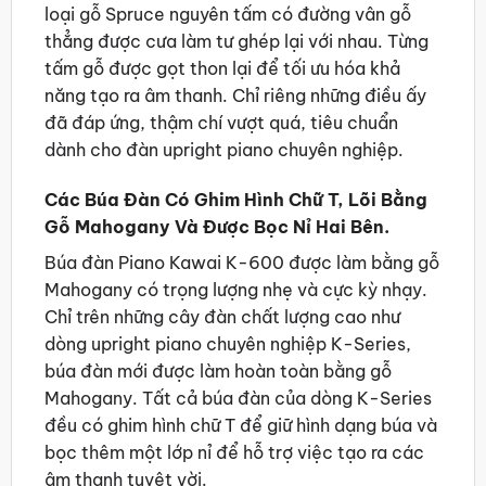
loại gỗ Spruce nguyên tấm có đường vân gỗ
thẳng được cưa làm tư ghép lại với nhau. Từng
tấm gỗ được gọt thon lại để tối ưu hóa khả
năng tạo ra âm thanh. Chỉ riêng những điều ấy
đã đáp ứng, thậm chí vượt quá, tiêu chuẩn
dành cho đàn upright piano chuyên nghiệp.
Các Búa Đàn Có Ghim Hình Chữ T, Lõi Bằng
Gỗ Mahogany Và Được Bọc Nỉ Hai Bên.
Búa đàn Piano Kawai K-600 được làm bằng gỗ
Mahogany có trọng lượng nhẹ và cực kỳ nhạy.
Chỉ trên những cây đàn chất lượng cao như
dòng upright piano chuyên nghiệp K-Series,
búa đàn mới được làm hoàn toàn bằng gỗ
Mahogany. Tất cả búa đàn của dòng K-Series
đều có ghim hình chữ T để giữ hình dạng búa và
bọc thêm một lớp nỉ để hỗ trợ việc tạo ra các
âm thanh tuyệt vời.