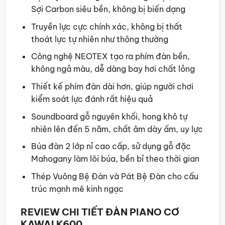
Sợi Carbon siêu bền, không bị biến dạng
Truyền lực cực chính xác, không bị thất
thoát lực tự nhiên như thông thường
Công nghệ NEOTEX tạo ra phím đàn bền,
không ngả màu, dễ dàng bay hơi chất lỏng
Thiết kế phím đàn dài hơn, giúp người chơi
kiểm soát lực đánh rất hiệu quả
Soundboard gỗ nguyên khối, hong khô tự
nhiên lên đến 5 năm, chất âm dày ấm, uy lực
Búa đàn 2 lớp nỉ cao cấp, sử dụng gỗ đặc
Mahogany làm lõi búa, bền bỉ theo thời gian
Thép Vuông Bệ Đàn và Pát Bệ Đàn cho cấu
trúc mạnh mẽ kinh ngạc
REVIEW CHI TIẾT ĐÀN PIANO CƠ
KAWAI K600