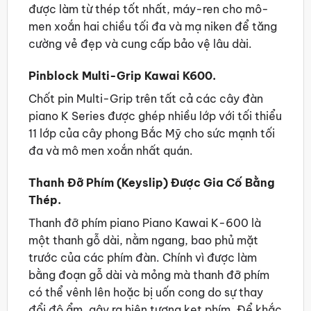
được làm từ thép tốt nhất, máy-ren cho mô-
men xoắn hai chiều tối đa và mạ niken để tăng
cường vẻ đẹp và cung cấp bảo vệ lâu dài.
Pinblock Multi-Grip Kawai K600.
Chốt pin Multi-Grip trên tất cả các cây đàn
piano K Series được ghép nhiều lớp với tối thiểu
11 lớp của cây phong Bắc Mỹ cho sức mạnh tối
đa và mô men xoắn nhất quán.
Thanh Đỡ Phím (Keyslip) Được Gia Cố Bằng
Thép.
Thanh đỡ phím piano Piano Kawai K-600 là
một thanh gỗ dài, nằm ngang, bao phủ mặt
trước của các phím đàn. Chính vì được làm
bằng đoạn gỗ dài và mỏng mà thanh đỡ phím
có thể vênh lên hoặc bị uốn cong do sự thay
đổi độ ẩm, gây ra hiện tượng kẹt phím. Để khắc