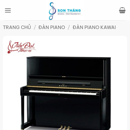
Bỏ
qua
nội
dung
TRANG CHỦ
/
ĐÀN PIANO
/
ĐÀN PIANO KAWAI