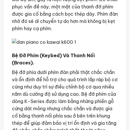
phục vấn đề này, một mặt của thanh đỡ phím
được gia cố bằng cách bọc thép dày. Phím đàn
nhờ đó sẽ di chuyển tự do hơn mà không bị kẹt
phím hay cạ phím.
Bệ Đỡ Phím (Keybed) Và Thanh Nối
(Braces).
Bệ đỡ phía dưới phím đàn phải thật chắc chắn
và ổn định để hỗ trợ cho quá trình lắp ráp bộ cơ
cũng như duy trì sự điều chỉnh bộ cơ qua nhiều
năm dù cường độ sử dụng cao. Bệ đỡ phím của
dòng K-Series được làm bằng những phiến gỗ
cứng dát mỏng nhưng chắc chắn và được gia
cố bằng thanh nối phía sau ở bên trên khung
thép để giúp đảm bảo vị trí ổn định và gia tăng