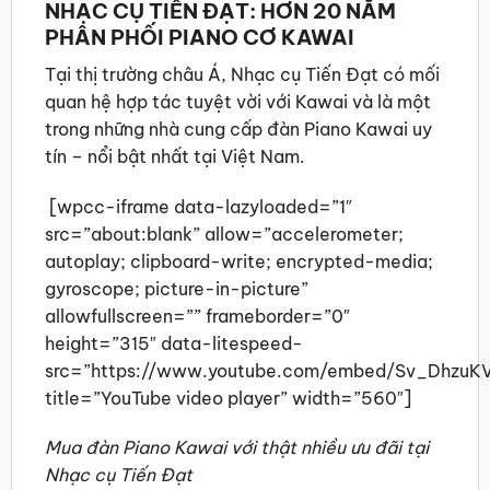
NHẠC CỤ TIẾN ĐẠT: HƠN 20 NĂM
PHÂN PHỐI PIANO CƠ KAWAI
Tại thị trường châu Á, Nhạc cụ Tiến Đạt có mối
quan hệ hợp tác tuyệt vời với Kawai và là một
trong những nhà cung cấp đàn Piano Kawai uy
tín – nổi bật nhất tại Việt Nam.
[wpcc-iframe data-lazyloaded=”1″
src=”about:blank” allow=”accelerometer;
autoplay; clipboard-write; encrypted-media;
gyroscope; picture-in-picture”
allowfullscreen=”” frameborder=”0″
height=”315″ data-litespeed-
src=”https://www.youtube.com/embed/Sv_DhzuKV
title=”YouTube video player” width=”560″]
Mua đàn Piano Kawai với thật nhiều ưu đãi tại
Nhạc cụ Tiến Đạt